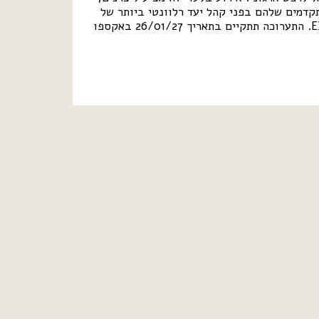
תקדמים שלהם בפני קהל יעד רלוונטי ביותר של
מנהלי רכש, במתחם המיוחד והבלעדי של וועידת ישראל לרכש ארגוני EXPO2027. התערוכה תתקיים בתאריך 26/01/27 באקספו