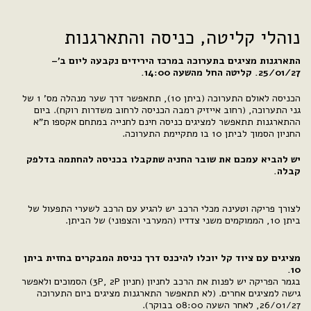
נוהלי קליטה, כניסה והתארגנות
התארגנות מציגים בתערוכה במרכז הירידים נקבעה ליום ב'–
25/01/27. קליטה החל מהשעה 14:00.
הכניסה לאולם התערוכה (ביתן 10), תתאפשר דרך שער מנהלה מס' 1 של
גני התערוכה, (רחוב אייזיק רמבה הכניסה לרחוב משדרות רוקח). ביום
ההתארגנות תתאפשר למציגים כניסה חינם לחנייה במתחם אקספו ת"א
החניון הסמוך לביתן 10 בו מתקיימת התערוכה.
יש להביא עמכם את שובר החניה שתקבלו בכניסה להחתמה בדלפק
קבלה.
לצורך פריקה וטעינה מכלי הרכב יש להגיע עם הרכב לשערי התפעול של
ביתן 10, הממוקמים משני צדדיו (המערבי והצפוני) של הביתן.
מציגים עם ציוד קל יוכלו להיכנס דרך כניסת המבקרים בחזית ביתן
10.
בגמר הפריקה יש לפנות את הרכב לחניון (חניון 3P, 2P) הסמוכים ולאפשר
גישה למציגים אחרים. (לא תתאפשר התארגנות מציגים ביום התערוכה
26/01/27, לאחר השעה 08:00 בבוקר).