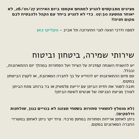
מציגים מתבקשים להגיע למתחם אקספו ביום האירוע 26/01/27, לא
יאוחר מהשעה 07:30. כדי לא להגיע ביחד עם הקהל ולהבטיח לכם
מקום חניה!!
למפה ודרכי הגעה לגני התערוכה תל אביב -
הקליקו כאן
שירותי שמירה, ביטחון וביטוח
יש להשגיח השגחה קפדנית על הציוד ועל הסחורות במהלך יום ההתארגנות,
ובכלל.
עם סיום ההתארגנות יש להודיע על כך לחברה המארגנת, או לקצין הביטחון
במקום.
חובה לסגור את חזית הביתן עם יריעת פלסטיק או בד ברוחב פתח הביתן
לצורך מניעת הכניסה של אנשים לשטח הביתן!
(לא מומלץ להשאיר סחורות בשטחי תצוגה לא בנויים כגון, שולחנות
ודלפקים).
ניתן לאחסן אריזות וסחורות במחסן מרכזי. ציוד יקר ניתן לאחסן במשרדי
החברה המארגנים במקום.