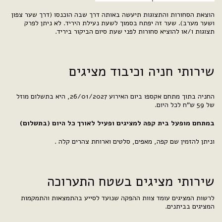
הוצאת הסחורות והתצוגות תיעשה באותה דרך שבה הוכנסו (דרך שער צפון
ושער מערב). שער זה יפתח בסמוך לשעת נעילת היריד. לא ניתן לפרק
תצוגות ו/או להוציא סחורות לפני שעת סיום הביקור ביריד.
שירותי חניה וכיבוד מציגים
החניה בתוך מתחם אקספו ביום האירוע 26/01/2027, היא בתשלום מוזל
של 59 ש"ח לכל היום.
במתחם מופעל בית קפה למציגים ופעיל לאורך כל היום (בתשלום)
וניתן להזמין שם קפה, מאפים, סלטים וארוחת צהרים קלה .
שירותי מציגים בשטח התערוכה
לרשות המציגים עומד צוות ההפקה שנועד לסייע בהתמצאות והתמקמות
המציגים בביתנים.