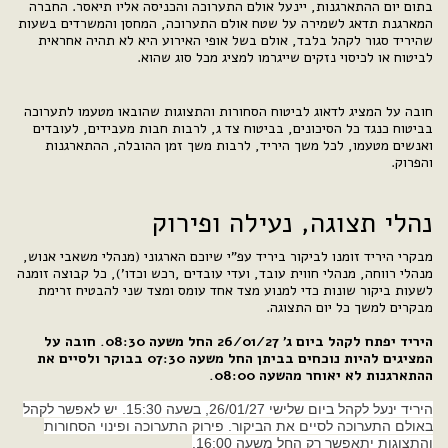
בתום יום ההתארגנות, יינעל אולם התערוכה והכניסה אליו תיאסר. החברה
המארגנת תדאג לשמירה על שטח אולם התערוכה, המחסן והמשרדים בשעות
שהיריד סגור לקהל בלבד, אולם בשל אופי האירוע היא לא תהיה אחראית
לביטוח או לכיסוי נזקים שייגרמו למציג מכל סוג שהוא.
חובה על המציג לדאוג לביטוח הסחורות והתצוגות שהובאו מטעמו לתערוכה
בביטוח כנגד כל הסיכונים, בביטוח צד ג, לרבות חבות מעבידים, לעובדים
ואנשים מטעמו, לכל משך היריד, לרבות משך זמן ההובלה, ההתארגנות
והפרוק.
נהלי תצוגה, נעילה ופירוק
מבקרי היריד זומנו לביקור ביריד עפ"י שיוכם הארגוני (מנהלי משאבי אנוש,
מנהלי רווחה, מנהלי חווית עובד, ועדי עובדים ,רכש וכדו'), כל קבוצה זומנה
לשעות ביקור שונות כדי למנוע מצד אחד עומס ומצד שני להבטיח זרימת
מבקרים למשך כל יום התצוגה.
היריד יפתח לקהל ביום ג' 26/01/27 החל משעה 08:30. חובה על
המציגים להיות נוכחים בביתן החל משעה 07:30 בבוקר ולסיים את
ההתארגנות לא יאוחר מהשעה 08:00.
היריד ינעל לקהל ביום שלישי 26/01/27, בשעה 15:30. יש לאפשר לקהל
באולם התערוכה לסיים את הביקור. פירוק התערוכה ופינוי הסחורות
והתצוגות יתאפשר רק החל משעה 16:00.