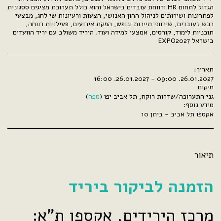
הגדול לתחום HR ורווחת עובדים בישראל והוא כולל תערוכת מציגים ססגונית
לפתרונות ושירותים לניהול ההון האנושי, הצעות ורעיונות שי לחג, מבצעי
רכש לעובדים, שירותי תיירות ונופש, הפקת אירועים, פעילויות רווחה,
תוכניות לימוד, קורסים, אמצעי למידה ועוד. היריד משולב עם יריד הוועדים
בישראל EXPO2027
תאריך:
26.01.2027. 09:00 - 26.01.2027. 16:00
מיקום
גני התערוכה/שדרות רוקח, תל אביב יפו (
מפה
)
מידע נוסף:
אקספו תל אביב - ביתן 10
תיאור
הזמנה לביקור ביריד
מרכז הירידים, אקספו ת"א: