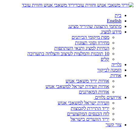
יריד משאבי אנוש וחווית עובד
בית
English
מתחמי התצוגה שהיריד מציע:
מידע למציג
מפת מיקומי הביתנים
מחירון וסוגי תצוגות
הנחיות למציג ותנאי השתתפות
10 תובנות והמלצות לעיצוב והצלחה בתערוכה
קליפ
גלריה
הזמנה לביקור
אודות
אודות יריד משאבי אנוש
אודות וועידת ישראל למשאבי אנוש
אודות המארגנים
אירועים נלווים
וועידת ישראל למשאבי אנוש
יריד התיירת לקבוצות
לוח הכנסים המקצועיים
יריד הוועדים בישראל
צור קשר