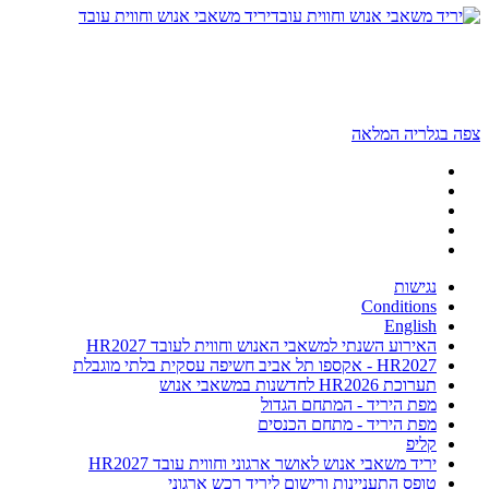
יריד משאבי אנוש וחווית עובד
צפה בגלריה המלאה
נגישות
Conditions
English
האירוע השנתי למשאבי האנוש וחווית לעובד HR2027
HR2027 - אקספו תל אביב חשיפה עסקית בלתי מוגבלת
תערוכת HR2026 לחדשנות במשאבי אנוש
מפת היריד - המתחם הגדול
מפת היריד - מתחם הכנסים
קליפ
יריד משאבי אנוש לאושר ארגוני וחווית עובד HR2027
טופס התעניינות ורישום ליריד רכש ארגוני